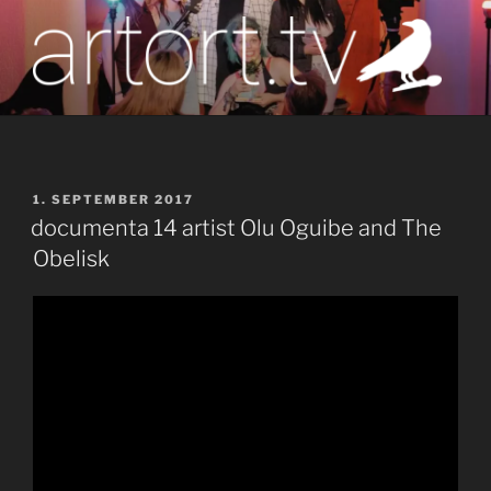
Zum
Inhalt
springen
artort.tv
Berichte vom Tatort der Kunst
VERÖFFENTLICHT
1. SEPTEMBER 2017
AM
documenta 14 artist Olu Oguibe and The
Obelisk