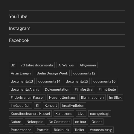
YouTube
Instagram
Facebook
3D
70 Jahre documenta
Ai Weiwei
Allgemein
Art in Energy
Berlin Design Week
documenta 12
documenta 13
documenta 14
documenta 15
documenta 16
documenta Archiv
Dokumentation
Filmfestival
Filmtribute
Fridericianum Kassel
Hugenottenhaus
Illuminationen
Im Blick
Im Gespräch
KI
Konzert
kreativpiloten
Kunsthochschule Kassel
Kunstzone
Live
nachgefragt
Nature
Nekropole
No Comment
on tour
Orient
Performance
Portrait
Rückblick
Trailer
Veranstaltung