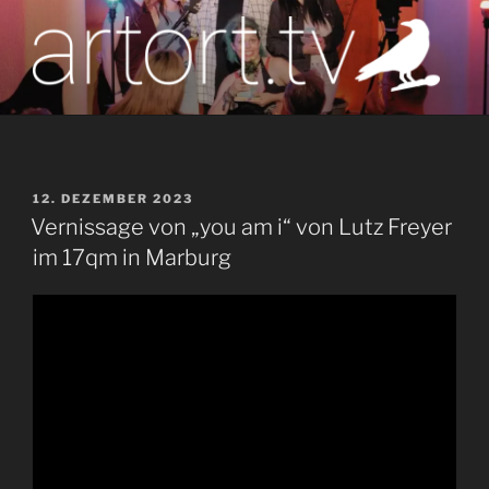
Zum
Inhalt
springen
artort.tv
Berichte vom Tatort der Kunst
VERÖFFENTLICHT
12. DEZEMBER 2023
AM
Vernissage von „you am i“ von Lutz Freyer
im 17qm in Marburg