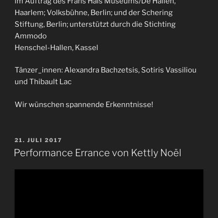
im Auftrag des Frans Hals Museums/De Hallen,
Haarlem; Volksbühne, Berlin; und der Schering
Stiftung, Berlin; unterstützt durch die Stichting
Ammodo
Henschel-Hallen, Kassel
Tänzer_innen: Alexandra Bachzetsis, Sotiris Vassiliou
und Thibault Lac
Wir wünschen spannende Erkenntnisse!
VERÖFFENTLICHT
21. JULI 2017
AM
Performance Errance von Kettly Noël