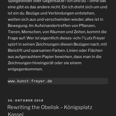
Spiegelbilder oder Gegensätze? Ich und du – ohne das
eine gibt es das andere nicht. Ein ich dreht sich um und
ist ein du. Bezüge und Verbindungen entstehen,
weiten sich aus und verschwinden wieder, alles ist in
Bewegung. Im Aufeinandertreffen von Pflanzen,
Tieren, Menschen, von Räumen und Zeiten, kommt die
Frage auf: Wer ist eigentlich dieses »ich«? Lutz Freyer
spürt in seinen Zeichnungen diesen Bezügen nach, mit
Bleistift und sparsamen Farben. Linien oder Flächen
aus aufgerauhtem Papier bewirken, dass man in die
Zeichnungen hineingerät oder sie einem
entgegenkommen.
www.kunst-freyer.de
VERÖFFENTLICHT
26. OKTOBER 2018
AM
Rewriting the Obelisk – Königsplatz
Kassel