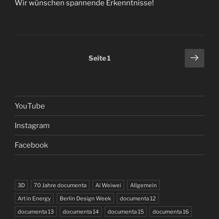
Wir wünschen spannende Erkenntnisse!
Seitennummerierung
Näch
Seite
1
Seit
der
Beiträge
YouTube
Instagram
Facebook
3D
70 Jahre documenta
Ai Weiwei
Allgemein
Art in Energy
Berlin Design Week
documenta 12
documenta 13
documenta 14
documenta 15
documenta 16