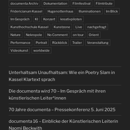
documenta Archiv
Dokumentation
Filmfestival
Filmtribute
Fridericianum Kassel
Hugenottenhaus
Illuminationen
Im Blick
Im Gespräch
KI
Konzert
kreativpiloten
Kunsthochschule Kassel
Kunstzone
Live
nachgefragt
Nature
Nekropole
No Comment
on tour
Orient
Performance
Portrait
Rückblick
Trailer
Veranstaltung
Videokunst
worldwide
Unterhaltsam Unaufhaltsam: Wie ein Poetry Slam in
Kassel Klartext sprach
Die documenta wird 70 – Im Gespräch mit ihren
künstlerischen Leiter*innen
70 Jahre documenta – Pressekonferenz 5. Juni 2025
documenta 16 – Einblicke der Künstlerischen Leiterin
Naomi Beckwith