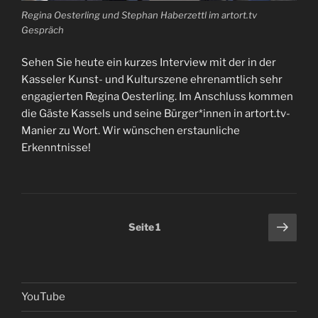
Regina Oesterling und Stephan Haberzettl im artort.tv
Gespräch
Sehen Sie heute ein kurzes Interview mit der in der
Kasseler Kunst- und Kulturszene ehrenamtlich sehr
engagierten Regina Oesterling. Im Anschluss kommen
die Gäste Kassels und seine Bürger*innen in artort.tv-
Manier zu Wort. Wir wünschen erstaunliche
Erkenntnisse!
Seitennummerierung
Näch
Seite
1
Seit
der
Beiträge
YouTube