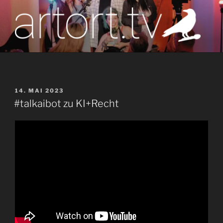
Zum
Inhalt
springen
artort.tv
Berichte vom Tatort der Kunst
VERÖFFENTLICHT
14. MAI 2023
AM
#talkaibot zu KI+Recht