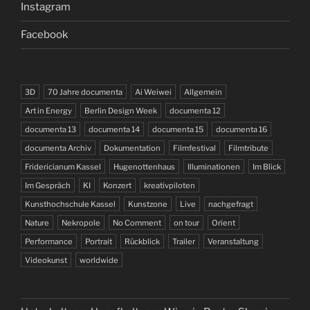
Instagram
Facebook
3D
70 Jahre documenta
Ai Weiwei
Allgemein
Art in Energy
Berlin Design Week
documenta 12
documenta 13
documenta 14
documenta 15
documenta 16
documenta Archiv
Dokumentation
Filmfestival
Filmtribute
Fridericianum Kassel
Hugenottenhaus
Illuminationen
Im Blick
Im Gespräch
KI
Konzert
kreativpiloten
Kunsthochschule Kassel
Kunstzone
Live
nachgefragt
Nature
Nekropole
No Comment
on tour
Orient
Performance
Portrait
Rückblick
Trailer
Veranstaltung
Videokunst
worldwide