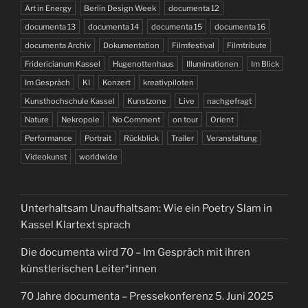
Art in Energy
Berlin Design Week
documenta 12
documenta 13
documenta 14
documenta 15
documenta 16
documenta Archiv
Dokumentation
Filmfestival
Filmtribute
Fridericianum Kassel
Hugenottenhaus
Illuminationen
Im Blick
Im Gespräch
KI
Konzert
kreativpiloten
Kunsthochschule Kassel
Kunstzone
Live
nachgefragt
Nature
Nekropole
No Comment
on tour
Orient
Performance
Portrait
Rückblick
Trailer
Veranstaltung
Videokunst
worldwide
Unterhaltsam Unaufhaltsam: Wie ein Poetry Slam in
Kassel Klartext sprach
Die documenta wird 70 – Im Gespräch mit ihren
künstlerischen Leiter*innen
70 Jahre documenta – Pressekonferenz 5. Juni 2025