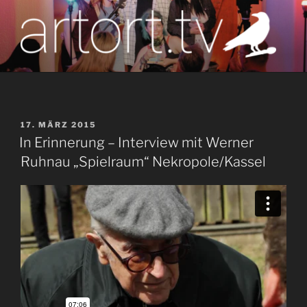
Zum
Inhalt
springen
artort.tv
Berichte vom Tatort der Kunst
VERÖFFENTLICHT
17. MÄRZ 2015
AM
In Erinnerung – Interview mit Werner
Ruhnau „Spielraum“ Nekropole/Kassel