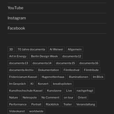
YouTube
Instagram
Facebook
3D
70 Jahre documenta
Ai Weiwei
Allgemein
Art in Energy
Berlin Design Week
documenta 12
documenta 13
documenta 14
documenta 15
documenta 16
documenta Archiv
Dokumentation
Filmfestival
Filmtribute
Fridericianum Kassel
Hugenottenhaus
Illuminationen
Im Blick
Im Gespräch
KI
Konzert
kreativpiloten
Kunsthochschule Kassel
Kunstzone
Live
nachgefragt
Nature
Nekropole
No Comment
on tour
Orient
Performance
Portrait
Rückblick
Trailer
Veranstaltung
Videokunst
worldwide