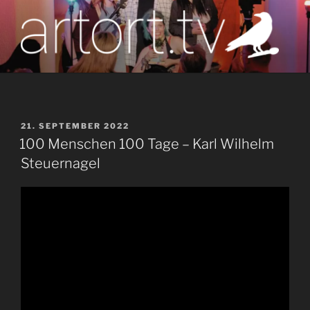
Zum
Inhalt
springen
artort.tv
Berichte vom Tatort der Kunst
VERÖFFENTLICHT
21. SEPTEMBER 2022
AM
100 Menschen 100 Tage – Karl Wilhelm
Steuernagel