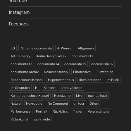
YouTube
Instagram
Facebook
3D
70 Jahre documenta
Ai Weiwei
Allgemein
Art in Energy
Berlin Design Week
documenta 12
documenta 13
documenta 14
documenta 15
documenta 16
documenta Archiv
Dokumentation
Filmfestival
Filmtribute
Fridericianum Kassel
Hugenottenhaus
Illuminationen
Im Blick
Im Gespräch
KI
Konzert
kreativpiloten
Kunsthochschule Kassel
Kunstzone
Live
nachgefragt
Nature
Nekropole
No Comment
on tour
Orient
Performance
Portrait
Rückblick
Trailer
Veranstaltung
Videokunst
worldwide