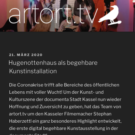
Zum
Inhalt
springen
artort.tv
Berichte vom Tatort der Kunst
VERÖFFENTLICHT
21. MÄRZ 2020
AM
Hugenottenhaus als begehbare
Kunstinstallation
Die Coronakrise trifft alle Bereiche des öffentlichen
Lebens mit voller Wucht! Um der Kunst- und
Kulturszene der documenta Stadt Kassel nun wieder
Hoffnung und Zuversicht zu geben, hat das Team von
artort.tv um den Kasseler Filmemacher Stephan
Haberzettl ein ganz besonderes Highlight entwickelt,
die erste digital begehbare Kunstausstellung in der