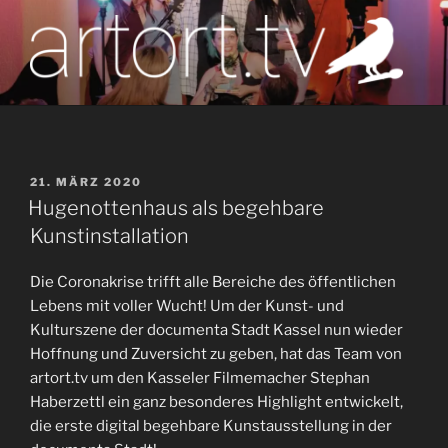
Zum
Inhalt
springen
artort.tv
Berichte vom Tatort der Kunst
VERÖFFENTLICHT
21. MÄRZ 2020
AM
Hugenottenhaus als begehbare
Kunstinstallation
Die Coronakrise trifft alle Bereiche des öffentlichen
Lebens mit voller Wucht! Um der Kunst- und
Kulturszene der documenta Stadt Kassel nun wieder
Hoffnung und Zuversicht zu geben, hat das Team von
artort.tv um den Kasseler Filmemacher Stephan
Haberzettl ein ganz besonderes Highlight entwickelt,
die erste digital begehbare Kunstausstellung in der