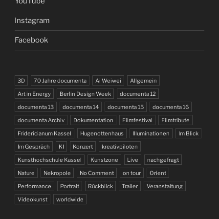
YouTube
Instagram
Facebook
3D
70 Jahre documenta
Ai Weiwei
Allgemein
Art in Energy
Berlin Design Week
documenta 12
documenta 13
documenta 14
documenta 15
documenta 16
documenta Archiv
Dokumentation
Filmfestival
Filmtribute
Fridericianum Kassel
Hugenottenhaus
Illuminationen
Im Blick
Im Gespräch
KI
Konzert
kreativpiloten
Kunsthochschule Kassel
Kunstzone
Live
nachgefragt
Nature
Nekropole
No Comment
on tour
Orient
Performance
Portrait
Rückblick
Trailer
Veranstaltung
Videokunst
worldwide