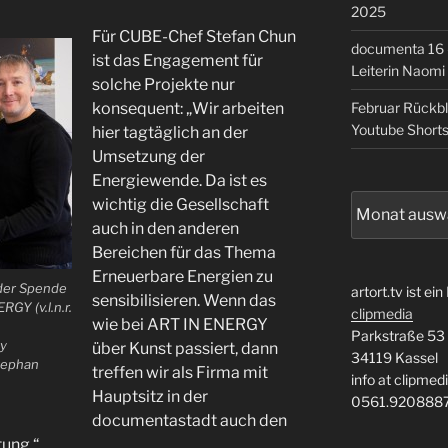
2025
Für CUBE-Chef Stefan Chun
documenta 16 –
ist das Engagement für
Leiterin Naomi
solche Projekte nur
Februar Rückb
konsequent: „Wir arbeiten
Youtube Short
hier tagtäglich an der
Umsetzung der
Energiewende. Da ist es
Archiv
wichtig die Gesellschaft
auch in den anderen
Bereichen für das Thema
Erneuerbare Energien zu
der Spende
artort.tv ist ein
sensibilisieren. Wenn das
GY (v.l.n.r.
clipmedia
wie bei ART IN ENERGY
Parkstraße 53
ay
über Kunst passiert, dann
34119 Kassel
Stephan
treffen wir als Firma mit
info at clipmed
Hauptsitz in der
0561.920888
documentastadt auch den
tung.“