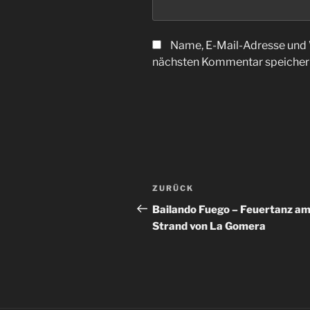
Name, E-Mail-Adresse und 
nächsten Kommentar speicher
Beitragsnavigation
Vorheriger
ZURÜCK
Beitrag
Bailando Fuego – Feuertanz a
Strand von La Gomera