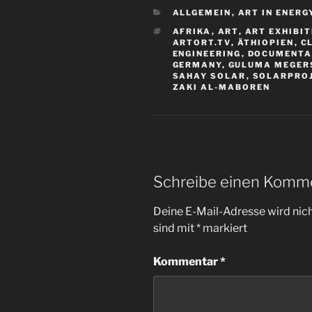
KATEGORIEN
ALLGEMEIN
,
ART IN ENERG
SCHLAGWÖRTER
AFRIKA
,
ART
,
ART EXHIBI
ARTORT.TV
,
ÄTHIOPIEN
,
C
ENGINEERING
,
DOCUMENT
GERMANY
,
GULUMA MEGER
SAHAY SOLAR
,
SOLARPRO
ZAKI AL-MABOREN
Schreibe einen Komm
Deine E-Mail-Adresse wird nicht
sind mit
*
markiert
Kommentar
*