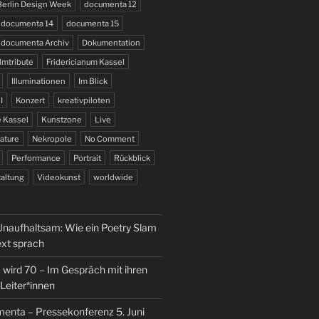
Berlin Design Week
documenta 12
documenta 14
documenta 15
documenta Archiv
Dokumentation
lmtribute
Fridericianum Kassel
Illuminationen
Im Blick
I
Konzert
kreativpiloten
 Kassel
Kunstzone
Live
ature
Nekropole
No Comment
Performance
Portrait
Rückblick
altung
Videokunst
worldwide
naufhaltsam: Wie ein Poetry Slam
ext sprach
wird 70 – Im Gespräch mit ihren
Leiter*innen
enta – Pressekonferenz 5. Juni