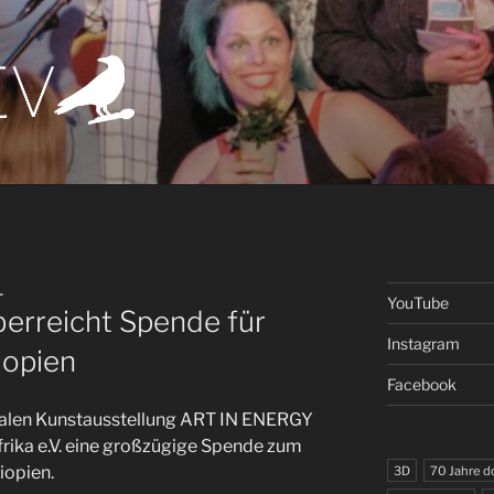
t.tv
atort der Kunst
L
YouTube
rreicht Spende für
Instagram
iopien
Facebook
nalen Kunstausstellung ART IN ENERGY
Afrika e.V. eine großzügige Spende zum
iopien.
3D
70 Jahre 