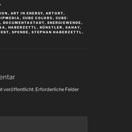
Y
TION
,
ART IN ENERGY
,
ARTORT
,
LIPMEDIA
,
CUBE COLORS
,
CUBE-
A
,
DOCUMENTASTADT
,
ENERGIEWENDE
,
SA
,
HABERZETTL
,
KÜNSTLER
,
SAHAY
,
JEKT
,
SPENDE
,
STEPHAN HABERZETTL
,
entar
 veröffentlicht.
Erforderliche Felder