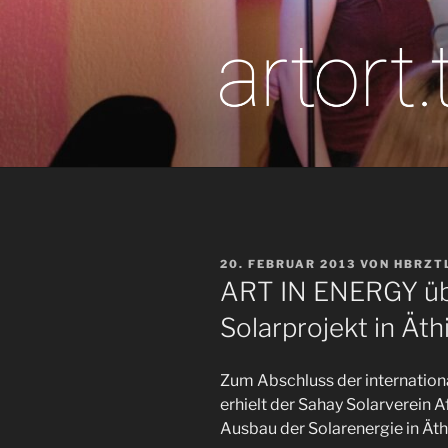
Zum
Inhalt
springen
artor
Berichte vom T
VERÖFFENTLICHT
20. FEBRUAR 2013
VON
HBRZT
AM
ART IN ENERGY übe
Solarprojekt in Äth
Zum Abschluss der internatio
erhielt der Sahay Solarverein 
Ausbau der Solarenergie in Äth