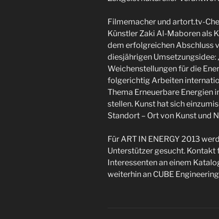
Filmemacher und artort.tv-Ch
Künstler Zaki Al-Maboren als K
dem erfolgreichen Abschluss 
diesjährigen Umsetzungsidee:
Weichenstellungen für die Energ
folgerichtig Arbeiten internat
Thema Erneuerbare Energien im
stellen. Kunst hat sich einzumi
Standort – Ort von Kunst und N
Für ART IN ENERGY 2013 werde
Unterstützer gesucht. Kontakt f
Interessenten an einem Katal
weiterhin an CUBE Engineering 