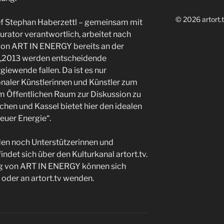
© 2026 artort.t
ef Stephan Haberzettl – gemeinsam mit
urator verantwortlich, arbeitet nach
von ART IN ENERGY bereits an der
 „2013 werden entscheidende
iewende fallen. Da ist es nur
ionaler Künstlerinnen und Künstler zum
 Öffentlichen Raum zur Diskussion zu
schen und Kassel bietet hier den idealen
euer Energie“.
n noch Unterstützerinnen und
indet sich über den Kulturkanal artort.tv.
og von ART IN ENERGY können sich
oder an artort.tv wenden.