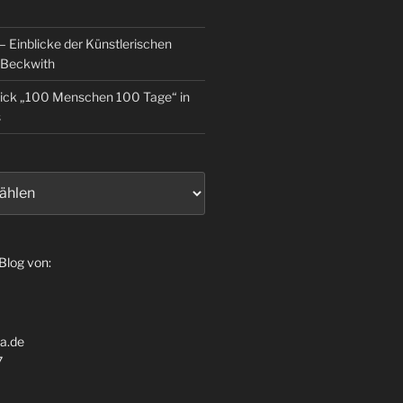
 Einblicke der Künstlerischen
 Beckwith
lick „100 Menschen 100 Tage“ in
s
 Blog von:
ia.de
7