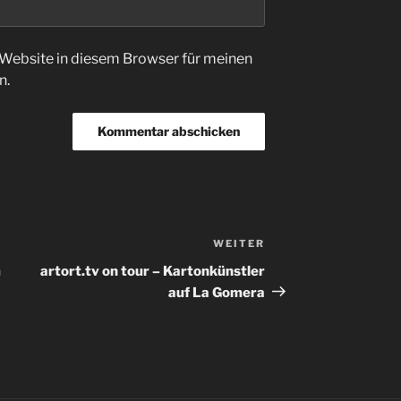
Website in diesem Browser für meinen
n.
WEITER
Nächster
Beitrag
m
artort.tv on tour – Kartonkünstler
auf La Gomera