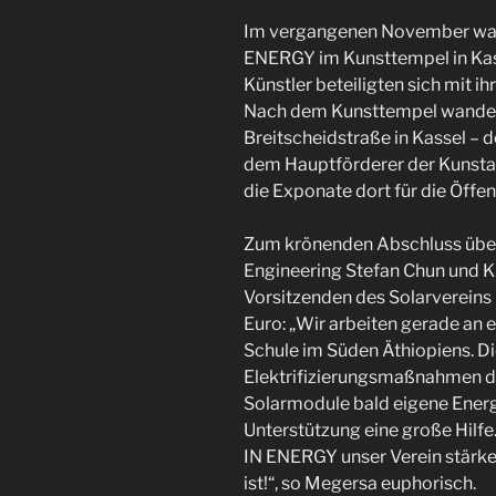
Im vergangenen November war
ENERGY im Kunsttempel in Kass
Künstler beteiligten sich mit 
Nach dem Kunsttempel wanderte
Breitscheidstraße in Kassel –
dem Hauptförderer der Kunstau
die Exponate dort für die Öffen
Zum krönenden Abschluss über
Engineering Stefan Chun und K
Vorsitzenden des Solarverein
Euro: „Wir arbeiten gerade an 
Schule im Süden Äthiopiens. Di
Elektrifizierungsmaßnahmen d
Solarmodule bald eigene Energi
Unterstützung eine große Hilfe
IN ENERGY unser Verein stärker
ist!“, so Megersa euphorisch.