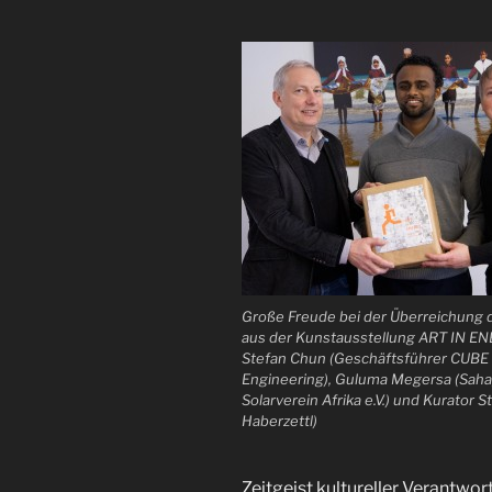
Große Freude bei der Überreichung 
aus der Kunstausstellung ART IN ENER
Stefan Chun (Geschäftsführer CUBE
Engineering), Guluma Megersa (Sah
Solarverein Afrika e.V.) und Kurator 
Haberzettl)
Zeitgeist kultureller Verantwor