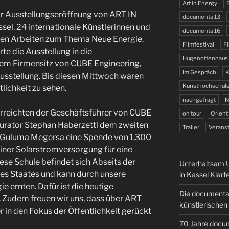
Art in Energy
 Ausstellungseröffnung von ART IN
documenta 13
el. 24 internationale Künstlerinnen und
documenta 16
ihren Arbeiten zum Thema Neue Energie.
Filmfestival
Fi
 die Ausstellung in die
Hugenottenhaus
 dem Firmensitz von CUBE Engineering,
Im Gespräch
K
sstellung. Bis diesen Mittwoch waren
Kunsthochschule
tlichkeit zu sehen.
nachgefragt
N
reichten der Geschäftsführer von CUBE
on tour
Orient
urator Stephan Haberzettl dem zweiten
Trailer
Veranst
s Guluma Megersa eine Spende von 1.300
einer Solarstromversorgung für eine
ese Schule befindet sich Abseits der
Unterhaltsam U
es Staates und kann durch unsere
in Kassel Klart
e ernten. Dafür ist die heutige
Die documenta 
. Zudem freuen wir uns, dass über ART
künstlerischen 
 in den Fokus der Öffentlichkeit gerückt
70 Jahre docum