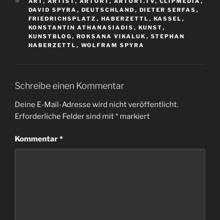
SCHLAGWÖRTER
ART
,
ARTIST
,
ARTORT
,
ARTORT.TV
,
CLIPMEDIA
,
DAVID SPYRA
,
DEUTSCHLAND
,
DIETER SERFAS
,
FRIEDRICHSPLATZ
,
HABERZETTL
,
KASSEL
,
KONSTANTIN ATHANASIADIS
,
KUNST
,
KUNSTBLOG
,
ROKSANA VIKALUK
,
STEPHAN
HABERZETTL
,
WOLFRAM SPYRA
Schreibe einen Kommentar
Deine E-Mail-Adresse wird nicht veröffentlicht.
Erforderliche Felder sind mit
*
markiert
Kommentar
*