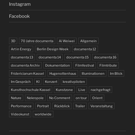
Instagram
Facebook
3D
70 Jahre documenta
Ai Weiwei
Allgemein
Art in Energy
Berlin Design Week
documenta 12
documenta 13
documenta 14
documenta 15
documenta 16
documenta Archiv
Dokumentation
Filmfestival
Filmtribute
Fridericianum Kassel
Hugenottenhaus
Illuminationen
Im Blick
Im Gespräch
KI
Konzert
kreativpiloten
Kunsthochschule Kassel
Kunstzone
Live
nachgefragt
Nature
Nekropole
No Comment
on tour
Orient
Performance
Portrait
Rückblick
Trailer
Veranstaltung
Videokunst
worldwide