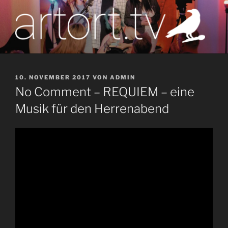
Zum
Inhalt
springen
artort.tv
Berichte vom Tatort der Kunst
VERÖFFENTLICHT
10. NOVEMBER 2017
VON
ADMIN
AM
No Comment – REQUIEM – eine
Musik für den Herrenabend