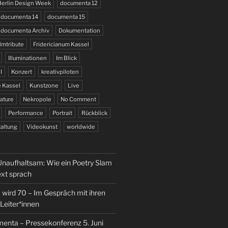
Berlin Design Week
documenta 12
documenta 14
documenta 15
documenta Archiv
Dokumentation
lmtribute
Fridericianum Kassel
Illuminationen
Im Blick
I
Konzert
kreativpiloten
 Kassel
Kunstzone
Live
ature
Nekropole
No Comment
Performance
Portrait
Rückblick
altung
Videokunst
worldwide
naufhaltsam: Wie ein Poetry Slam
ext sprach
wird 70 – Im Gespräch mit ihren
Leiter*innen
enta – Pressekonferenz 5. Juni