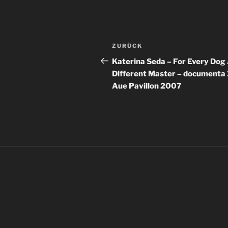
Beitragsnavigation
Vorheriger
ZURÜCK
Beitrag
Katerina Seda – For Every Dog
Different Master – documenta 
Aue Pavillon 2007