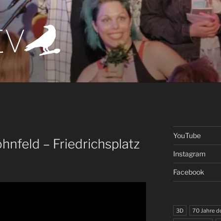
t.tv
atort der Kunst
YouTube
hnfeld – Friedrichsplatz
Instagram
Facebook
3D
70 Jahre 