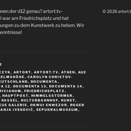
nen der d12 genau? artort.tv-
© 2026 artort.t
 war am Friedrichsplatz und hat
ungen zu dem Kunstwerk zu heben. Wir
enntnisse!
2
CZYK
,
ARTORT
,
ARTORT.TV
,
ATHEN
,
AUE
HELMSHÖHE
,
CAROLYN CHRISTOV-
EUTSCHLAND
,
DOCUMENTA
,
A 12
,
DOCUMENTA 13
,
DOCUMENTA 14
,
RICIANUM
,
FRIEDRICHSPLATZ
,
,
HAUPTPOST
,
HIMMELSSTÜRMER
,
,
KASSEL
,
KULTURBAHNHOF
,
KUNST
,
EUE GALERIE
,
OKWUI ENWEZOR
,
ROGER
SANJA IVEKOVIĆ
,
SEPUKRALMUSEUM
,