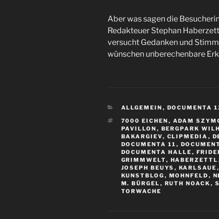
Aber was sagen die Besucherin
Redakteuer Stephan Haberzettl
versucht Gedanken und Stimm
wünschen unberechenbare Erk
KATEGORIEN
ALLGEMEIN
,
DOCUMENTA 1
SCHLAGWÖRTER
7000 EICHEN
,
ADAM SZYM
PAVILLON
,
BERGPARK WIL
BAKARGIEV
,
CLIPMEDIA
,
D
DOCUMENTA 11
,
DOCUMENT
DOCUMENTA HALLE
,
FRIDE
GRIMMWELT
,
HABERZETTL
JOSEPH BEUYS
,
KARLSAUE
KUNSTBLOG
,
MOHNFELD
,
N
M. BÜRGEL
,
RUTH NOACK
,
TORWACHE