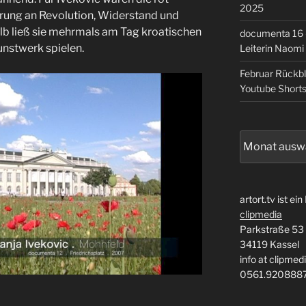
2025
rung an Revolution, Widerstand und
lb ließ sie mehrmals am Tag kroatischen
documenta 16 –
nstwerk spielen.
Leiterin Naomi
Februar Rückb
Youtube Short
Archiv
artort.tv ist ein
clipmedia
Parkstraße 53
34119 Kassel
info at clipmed
0561.920888