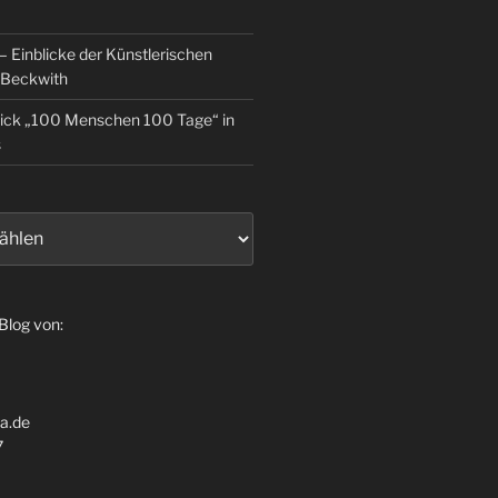
 Einblicke der Künstlerischen
 Beckwith
lick „100 Menschen 100 Tage“ in
s
 Blog von:
ia.de
7