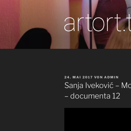
Zum
Inhalt
springen
artor
Berichte vom T
VERÖFFENTLICHT
24. MAI 2017
VON
ADMIN
AM
Sanja Iveković – Mo
– documenta 12