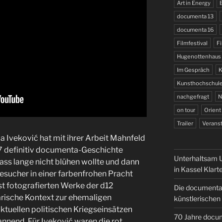
Art in Energy
documenta 13
documenta 16
Filmfestival
Fi
Hugenottenhaus
Im Gespräch
K
Kunsthochschule
nachgefragt
N
on tour
Orient
Trailer
Veranst
a Iveković hat mit ihrer Arbeit Mahnfeld
7 definitiv documenta-Geschichte
Unterhaltsam U
ss lange nicht blühen wollte und dann
in Kassel Klart
esucher in einer farbenfrohen Pracht
ist fotografierten Werke der d12
Die documenta 
rische Kontext zur ehemaligen
künstlerischen 
ktuellen politischen Kriegseinsätzen
70 Jahre docum
nnend. Für Iveković waren die rot