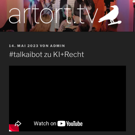
Zum
Inhalt
springen
artort.tv
Berichte vom Tatort der Kunst
VERÖFFENTLICHT
14. MAI 2023
VON
ADMIN
AM
#talkaibot zu KI+Recht