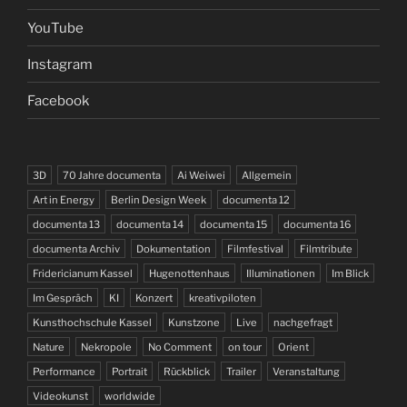
YouTube
Instagram
Facebook
3D
70 Jahre documenta
Ai Weiwei
Allgemein
Art in Energy
Berlin Design Week
documenta 12
documenta 13
documenta 14
documenta 15
documenta 16
documenta Archiv
Dokumentation
Filmfestival
Filmtribute
Fridericianum Kassel
Hugenottenhaus
Illuminationen
Im Blick
Im Gespräch
KI
Konzert
kreativpiloten
Kunsthochschule Kassel
Kunstzone
Live
nachgefragt
Nature
Nekropole
No Comment
on tour
Orient
Performance
Portrait
Rückblick
Trailer
Veranstaltung
Videokunst
worldwide