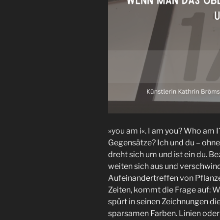
»you am i«. I am you? Who am I
Gegensätze? Ich und du – ohne d
dreht sich um und ist ein du. 
weiten sich aus und verschwind
Aufeinandertreffen von Pflanz
Zeiten, kommt die Frage auf: We
spürt in seinen Zeichnungen di
sparsamen Farben. Linien oder