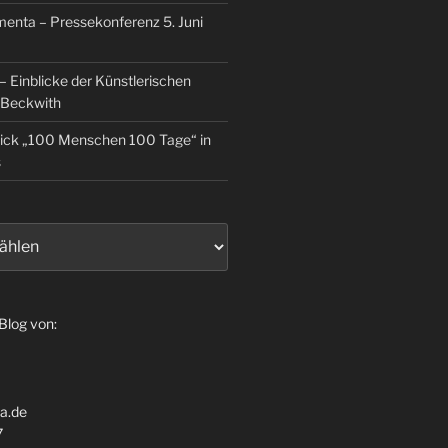
enta – Pressekonferenz 5. Juni
 Einblicke der Künstlerischen
 Beckwith
lick „100 Menschen 100 Tage“ in
s
 Blog von:
ia.de
7