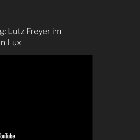
 Lutz Freyer im
an Lux