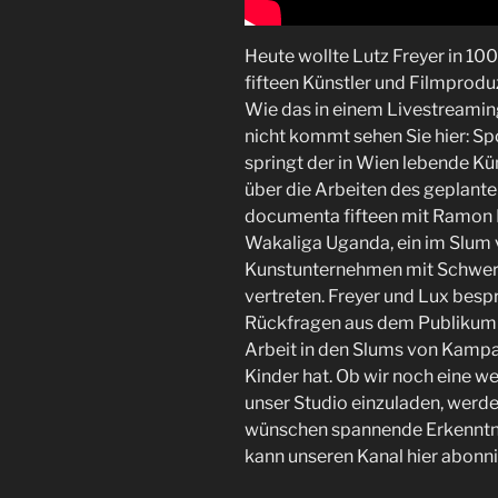
Heute wollte Lutz Freyer in 
fifteen Künstler und Filmprodu
Wie das in einem Livestreamin
nicht kommt sehen Sie hier: Spo
springt der in Wien lebende Kün
über die Arbeiten des geplanten
documenta fifteen mit Ramon F
Wakaliga Uganda, ein im Slum
Kunstunternehmen mit Schwerp
vertreten. Freyer und Lux bes
Rückfragen aus dem Publikum a
Arbeit in den Slums von Kampala
Kinder hat. Ob wir noch eine 
unser Studio einzuladen, werde
wünschen spannende Erkenntnis
kann unseren Kanal hier abonn