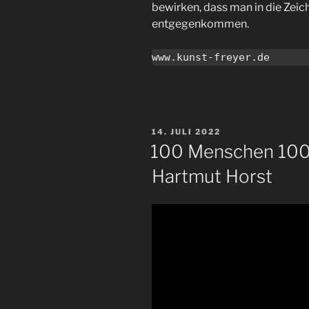
bewirken, dass man in die Zeic
entgegenkommen.
www.kunst-freyer.de
VERÖFFENTLICHT
14. JULI 2022
AM
100 Menschen 100 
Hartmut Horst