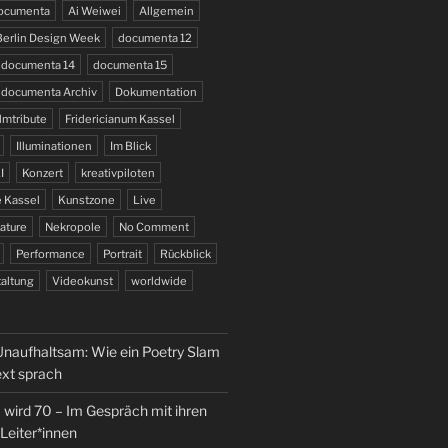
documenta
Ai Weiwei
Allgemein
Berlin Design Week
documenta 12
documenta 14
documenta 15
documenta Archiv
Dokumentation
lmtribute
Fridericianum Kassel
Illuminationen
Im Blick
I
Konzert
kreativpiloten
 Kassel
Kunstzone
Live
ature
Nekropole
No Comment
Performance
Portrait
Rückblick
altung
Videokunst
worldwide
naufhaltsam: Wie ein Poetry Slam
ext sprach
wird 70 – Im Gespräch mit ihren
Leiter*innen