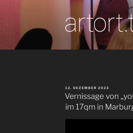
Zum
Inhalt
springen
artor
Berichte vom T
VERÖFFENTLICHT
12. DEZEMBER 2023
AM
Vernissage von „yo
im 17qm in Marbur