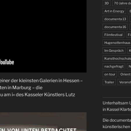
3D
70 Jahre 
Art in Energy
documenta 13
documenta 16
Filmfestival
Fi
Hugenottenhaus
Im Gespräch
K
Kunsthochschule
nachgefragt
N
on tour
Orient
ner der kleinsten Galerien in Hessen –
Trailer
Veranst
en in Marburg – die
 am i« des Kasseler Künstlers Lutz
Unterhaltsam U
in Kassel Klart
Die documenta 
künstlerischen 