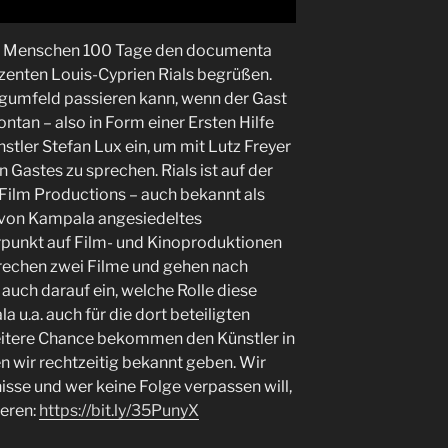
100 Menschen 100 Tage den documenta
zenten Louis-Cyprien Rials begrüßen.
gumfeld passieren kann, wenn der Gast
ntan – also in Form einer Ersten Hilfe
stler Stefan Lux ein, um mit Lutz Freyer
 Gastes zu sprechen. Rials ist auf der
ilm Productions – auch bekannt als
 von Kampala angesiedeltes
unkt auf Film- und Kinoproduktionen
prechen zwei Filme und gehen nach
uch darauf ein, welche Rolle diese
 u.a. auch für die dort beteiligten
weitere Chance bekommen den Künstler in
n wir rechtzeitig bekannt geben. Wir
se und wer keine Folge verpassen will,
ieren:
https://bit.ly/35PunyX