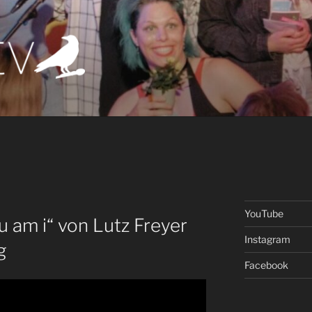
t.tv
atort der Kunst
YouTube
u am i“ von Lutz Freyer
Instagram
g
Facebook