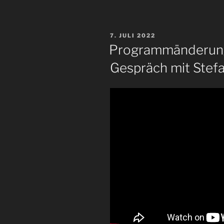
VERÖFFENTLICHT
7. JULI 2022
AM
Programmänderung:
Gespräch mit Stef