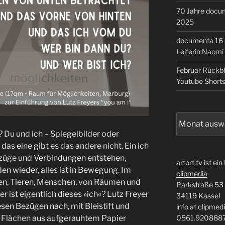
70 Jahre docum
2025
documenta 16 –
Leiterin Naomi
Februar Rückb
Youtube Short
Archiv
? Du und ich – Spiegelbilder oder
as eine gibt es das andere nicht. Ein ich
Bezüge und Verbindungen entstehen,
artort.tv ist ein
en wieder, alles ist in Bewegung. Im
clipmedia
en, Tieren, Menschen, von Räumen und
Parkstraße 53
r ist eigentlich dieses »ich«? Lutz Freyer
34119 Kassel
esen Bezügen nach, mit Bleistift und
info at clipmed
0561.920888
 Flächen aus aufgerauhtem Papier