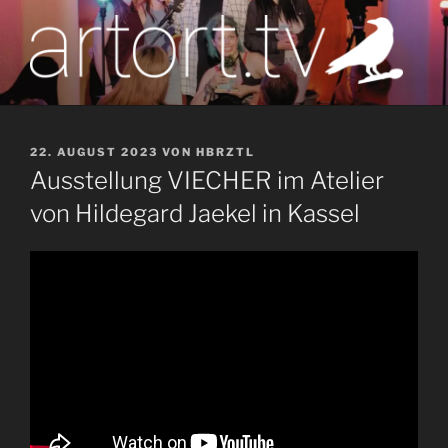
Zum
Inhalt
springen
artort.tv
Berichte vom Tatort der Kunst
VERÖFFENTLICHT
22. AUGUST 2023
VON
HBRZTL
AM
Ausstellung VIECHER im Atelier
von Hildegard Jaekel in Kassel