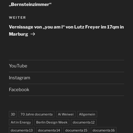
„Bernsteinzimmer“
Nächster
WEITER
Beitrag
Vernissage von „you am i“ von Lutz Freyer im 17qm in
Marburg
YouTube
Instagram
Facebook
3D
70 Jahre documenta
Ai Weiwei
Allgemein
Art in Energy
Berlin Design Week
documenta 12
documenta 13
documenta 14
documenta 15
documenta 16