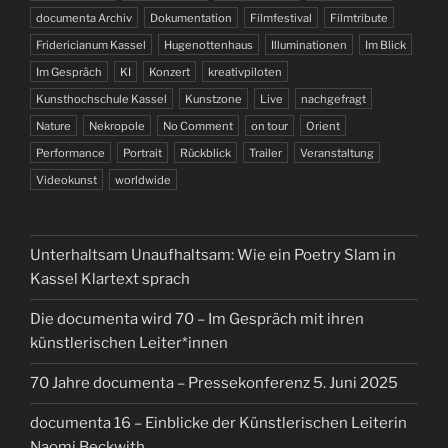
documenta Archiv
Dokumentation
Filmfestival
Filmtribute
Fridericianum Kassel
Hugenottenhaus
Illuminationen
Im Blick
Im Gespräch
KI
Konzert
kreativpiloten
Kunsthochschule Kassel
Kunstzone
Live
nachgefragt
Nature
Nekropole
No Comment
on tour
Orient
Performance
Portrait
Rückblick
Trailer
Veranstaltung
Videokunst
worldwide
Unterhaltsam Unaufhaltsam: Wie ein Poetry Slam in
Kassel Klartext sprach
Die documenta wird 70 – Im Gespräch mit ihren
künstlerischen Leiter*innen
70 Jahre documenta – Pressekonferenz 5. Juni 2025
documenta 16 – Einblicke der Künstlerischen Leiterin
Naomi Beckwith