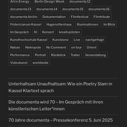
Art in Energy
Berlin Design Week
documenta 12
documenta 13
documenta 14
documenta 15
documenta 16
documenta Archiv
Dokumentation
Filmfestival
Filmtribute
Fridericianum Kassel
Hugenottenhaus
Illuminationen
Im Blick
Im Gespräch
KI
Konzert
kreativpiloten
Kunsthochschule Kassel
Kunstzone
Live
nachgefragt
Nature
Nekropole
No Comment
on tour
Orient
Performance
Portrait
Rückblick
Trailer
Veranstaltung
Videokunst
worldwide
Unterhaltsam Unaufhaltsam: Wie ein Poetry Slam in
Kassel Klartext sprach
Die documenta wird 70 – Im Gespräch mit ihren
künstlerischen Leiter*innen
70 Jahre documenta – Pressekonferenz 5. Juni 2025