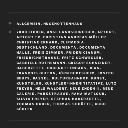
KATEGORIEN
ALLGEMEIN
,
HUGENOTTENHAUS
SCHLAGWÖRTER
7000 EICHEN
,
ANKE LANDSCHREIBER
,
ARTORT
,
ARTORT.TV
,
CHRISTIAN ANDREAS MÜLLER
,
CHRISTINE ERHARD
,
CLIPMEDIA
,
DEUTSCHLAND
,
DOCUMENTA
,
DOCUMENTA
HALLE
,
FREIE ZIMMER
,
FRIDERICIANUM
,
FRIEDRICHSTRASSE
,
FRITZ SCHWEGLER
,
GABRIELE ROTHEMANN
,
GREGOR SCHNEIDER
,
HABERZETTL
,
HUGENOTTENHAUS
,
JEAN-
FRANÇOIS GUITON
,
JÖRN BUDESHEIM
,
JOSEPH
BEUYS
,
KASSEL
,
KULTURBAHNHOF
,
KUNST
,
KUNSTBLOG
,
KÜNSTLER*INNENITITATIVE
,
LUTZ
FREYER
,
NELE WALDERT
,
NEUE ENDEN II
,
NEUE
GALERIE
,
PARKSTRASSE
,
RANA MATLOUB
,
SILVIA FREYER
,
STEPHAN HABERZETTL
,
THOMAS HUBER
,
THOMAS SCHÜTTE
,
UBBO
KÜGLER