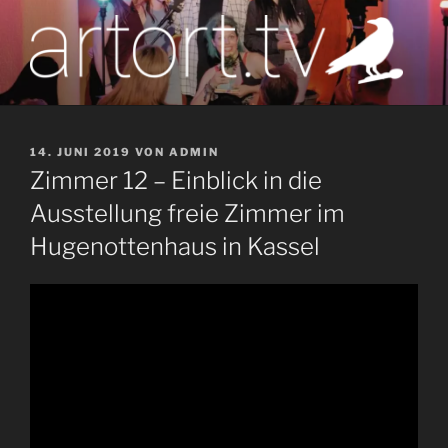
Zum
Inhalt
springen
artort.tv
Berichte vom Tatort der Kunst
VERÖFFENTLICHT
14. JUNI 2019
VON
ADMIN
AM
Zimmer 12 – Einblick in die
Ausstellung freie Zimmer im
Hugenottenhaus in Kassel