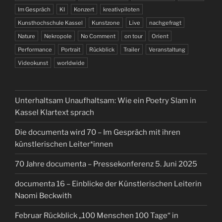
Im Gespräch
KI
Konzert
kreativpiloten
Kunsthochschule Kassel
Kunstzone
Live
nachgefragt
Nature
Nekropole
No Comment
on tour
Orient
Performance
Portrait
Rückblick
Trailer
Veranstaltung
Videokunst
worldwide
Unterhaltsam Unaufhaltsam: Wie ein Poetry Slam in
Kassel Klartext sprach
Die documenta wird 70 – Im Gespräch mit ihren
künstlerischen Leiter*innen
70 Jahre documenta – Pressekonferenz 5. Juni 2025
documenta 16 – Einblicke der Künstlerischen Leiterin
Naomi Beckwith
Februar Rückblick „100 Menschen 100 Tage“ in