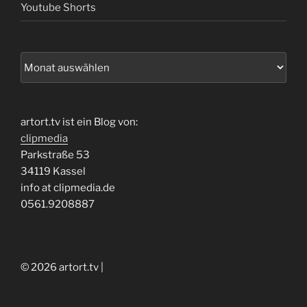
Youtube Shorts
Archiv
artort.tv ist ein Blog von:
clipmedia
Parkstraße 53
34119 Kassel
info at clipmedia.de
0561.9208887
© 2026 artort.tv |