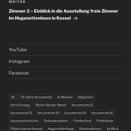
Nächster
WEITER
Beitrag
Zimmer 2 – Einblick in die Ausstellung freie Zimmer
im Hugenottenhaus in Kassel
YouTube
Instagram
Facebook
3D
70 Jahre documenta
Ai Weiwei
Allgemein
Art in Energy
Berlin Design Week
documenta 12
documenta 13
documenta 14
documenta 15
documenta 16
documenta Archiv
Dokumentation
Filmfestival
Filmtribute
Fridericianum Kassel
Hugenottenhaus
Illuminationen
Im Blick