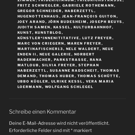
ZIMMER
,
FRIDERICIANUM
,
FRIEDRICHSTRASSE
,
FRITZ SCHWEGLER
,
GABRIELE ROTHEMANN
,
GREGOR SCHNEIDER
,
HABERZETTL
,
HUGENOTTENHAUS
,
JEAN-FRANÇOIS GUITON
,
JOEY ARAND
,
JÖRN BUDESHEIM
,
JOSEPH BEUYS
,
JUDITH SAMEN
,
KASSEL
,
KULTURBAHNHOF
,
KUNST
,
KUNSTBLOG
,
KÜNSTLER*INNENITITATIVE
,
LUTZ FREYER
,
MARC VON CRIEGERN
,
MAREN FREYER
,
MARTINAFISCHER13
,
NELE WALDERT
,
NEUE
ENDEN II
,
NEUE GALERIE
,
NORBERT
RADERMACHER
,
PARKSTRASSE
,
RANA
MATLOUB
,
SILVIA FREYER
,
STEPHAN
HABERZETTL
,
SUSANNE RADSCHEIT
,
THOMAS
DEMAND
,
THOMAS HUBER
,
THOMAS SCHÜTTE
,
UBBO KÜGLER
,
ULRIKE KESSL
,
VERA MARIA
LOERMANN
,
WOLFGANG SCHLEGEL
Schreibe einen Kommentar
Deine E-Mail-Adresse wird nicht veröffentlicht.
Erforderliche Felder sind mit
*
markiert