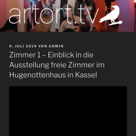
Zum
Inhalt
springen
artort.tv
Berichte vom Tatort der Kunst
VERÖFFENTLICHT
9. JULI 2019
VON
ADMIN
AM
Zimmer 1 – Einblick in die
Ausstellung freie Zimmer im
Hugenottenhaus in Kassel