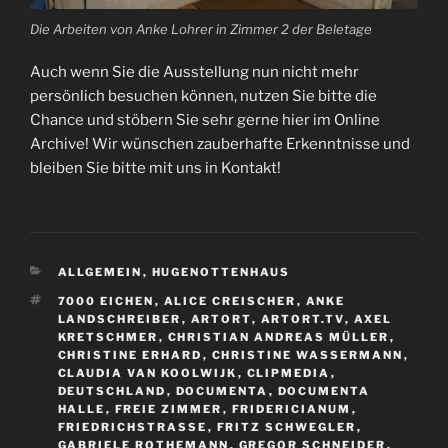
Die Arbeiten von Anke Lohrer in Zimmer 2 der Beletage
Auch wenn Sie die Ausstellung nun nicht mehr
persönlich besuchen können, nutzen Sie bitte die
Chance und stöbern Sie sehr gerne hier im Online
Archive! Wir wünschen zauberhafte Erkenntnisse und
bleiben Sie bitte mit uns in Kontakt!
KATEGORIEN
ALLGEMEIN
,
HUGENOTTENHAUS
SCHLAGWÖRTER
7000 EICHEN
,
ALICE CREISCHER
,
ANKE
LANDSCHREIBER
,
ARTORT
,
ARTORT.TV
,
AXEL
KRETSCHMER
,
CHRISTIAN ANDREAS MÜLLER
,
CHRISTINE ERHARD
,
CHRISTINE WASSERMANN
,
CLAUDIA VAN KOOLWIJK
,
CLIPMEDIA
,
DEUTSCHLAND
,
DOCUMENTA
,
DOCUMENTA
HALLE
,
FREIE ZIMMER
,
FRIDERICIANUM
,
FRIEDRICHSTRASSE
,
FRITZ SCHWEGLER
,
GABRIELE ROTHEMANN
,
GREGOR SCHNEIDER
,