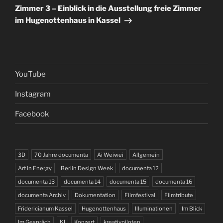
Beitrag
Zimmer 3 – Einblick in die Ausstellung freie Zimmer
im Hugenottenhaus in Kassel
YouTube
Instagram
Facebook
3D
70 Jahre documenta
Ai Weiwei
Allgemein
Art in Energy
Berlin Design Week
documenta 12
documenta 13
documenta 14
documenta 15
documenta 16
documenta Archiv
Dokumentation
Filmfestival
Filmtribute
Fridericianum Kassel
Hugenottenhaus
Illuminationen
Im Blick
Im Gespräch
KI
Konzert
kreativpiloten