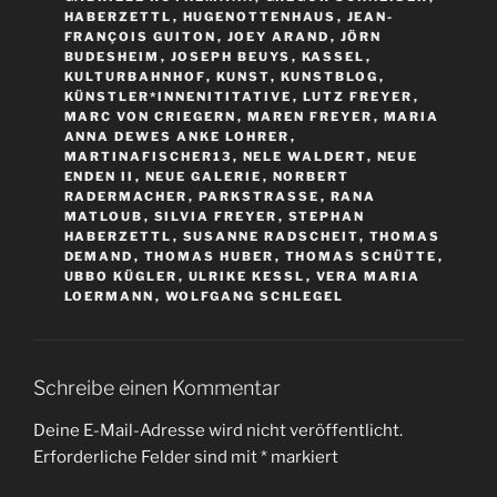
HABERZETTL
,
HUGENOTTENHAUS
,
JEAN-
FRANÇOIS GUITON
,
JOEY ARAND
,
JÖRN
BUDESHEIM
,
JOSEPH BEUYS
,
KASSEL
,
KULTURBAHNHOF
,
KUNST
,
KUNSTBLOG
,
KÜNSTLER*INNENITITATIVE
,
LUTZ FREYER
,
MARC VON CRIEGERN
,
MAREN FREYER
,
MARIA
ANNA DEWES ANKE LOHRER
,
MARTINAFISCHER13
,
NELE WALDERT
,
NEUE
ENDEN II
,
NEUE GALERIE
,
NORBERT
RADERMACHER
,
PARKSTRASSE
,
RANA
MATLOUB
,
SILVIA FREYER
,
STEPHAN
HABERZETTL
,
SUSANNE RADSCHEIT
,
THOMAS
DEMAND
,
THOMAS HUBER
,
THOMAS SCHÜTTE
,
UBBO KÜGLER
,
ULRIKE KESSL
,
VERA MARIA
LOERMANN
,
WOLFGANG SCHLEGEL
Schreibe einen Kommentar
Deine E-Mail-Adresse wird nicht veröffentlicht.
Erforderliche Felder sind mit
*
markiert