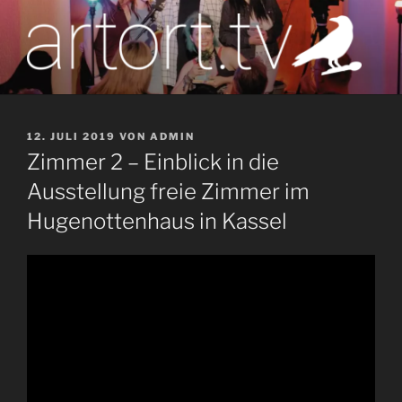
Zum
Inhalt
springen
artort.tv
Berichte vom Tatort der Kunst
VERÖFFENTLICHT
12. JULI 2019
VON
ADMIN
AM
Zimmer 2 – Einblick in die
Ausstellung freie Zimmer im
Hugenottenhaus in Kassel